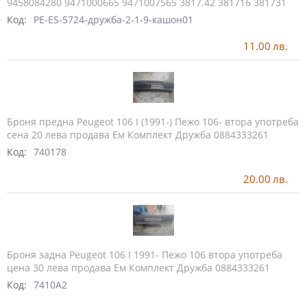
9458084280 9471000665 9471007565 3817.42 381716 381731
Код:
PE-ES-5724-дружба-2-1-9-кашон01
11.00
лв.
Броня предна Peugeot 106 I (1991-) Пежо 106- втора употреба
сена 20 лева продава Ем Комплект Дружба 0884333261
Код:
740178
20.00
лв.
Броня задна Peugeot 106 I 1991- Пежо 106 втора употреба
цена 30 лева продава Ем Комплект Дружба 0884333261
Код:
7410A2