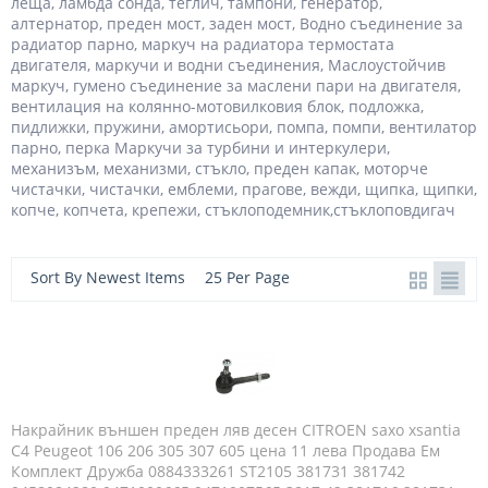
леща, ламбда сонда, теглич, тампони, генератор,
алтернатор, преден мост, заден мост, Водно съединение за
радиатор парно, маркуч на радиатора термостата
двигателя, маркучи и водни съединения, Маслоустойчив
маркуч, гумено съединение за маслени пари на двигателя,
вентилация на колянно-мотовилковия блок, подложка,
пидлижки, пружини, амортисьори, помпа, помпи, вентилатор
парно, перка Маркучи за турбини и интеркулери,
механизъм, механизми, стъкло, преден капак, моторче
чистачки, чистачки, емблеми, прагове, вежди, щипка, щипки,
копче, копчета, крепежи, стъклоподемник,стъклоповдигач
Sort By Newest Items
25 Per Page
Накрайник външен преден ляв десен CITROEN saxo xsantia
C4 Peugeot 106 206 305 307 605 цена 11 лева Продава Ем
Комплект Дружба 0884333261 ST2105 381731 381742