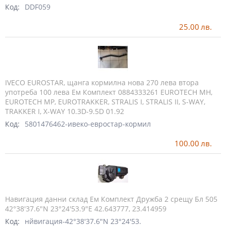
Код:
DDF059
25.00
лв.
IVECO EUROSTAR, щанга кормилна нова 270 лева втора
употреба 100 лева Ем Комплект 0884333261 EUROTECH MH,
EUROTECH MP, EUROTRAKKER, STRALIS I, STRALIS II, S-WAY,
TRAKKER I, X-WAY 10.3D-9.5D 01.92
Код:
5801476462-ивеко-евростар-кормил
100.00
лв.
Навигация данни склад Ем Комплект Дружба 2 срещу Бл 505
42°38'37.6"N 23°24'53.9"E 42.643777, 23.414959
Код:
нйвигация-42°38'37.6"N 23°24'53.