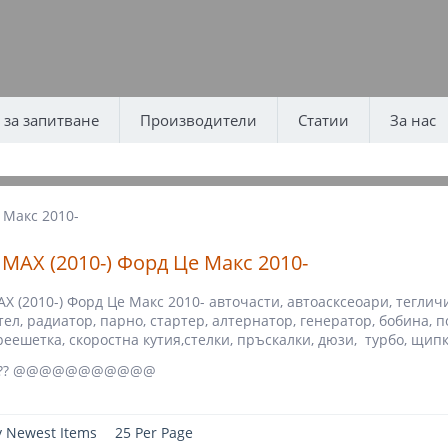
за запитване
Производители
Статии
За нас
 Макс 2010-
 MAX (2010-) Форд Це Макс 2010-
AX (2010-) Форд Це Макс 2010- авточасти, автоасксеоари, теглич
ел, радиатор, парно, стартер, алтернатор, генератор, бобина, п
реешетка, скоростна кутия,стелки, пръскалки, дюзи, турбо, щипк
?????? @@@@@@@@@@@
y Newest Items
25 Per Page