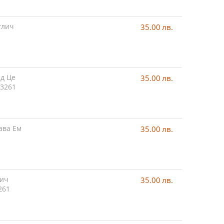
глич
35.00
лв.
нд Це
35.00
лв.
33261
ава Ем
35.00
лв.
лич
35.00
лв.
261