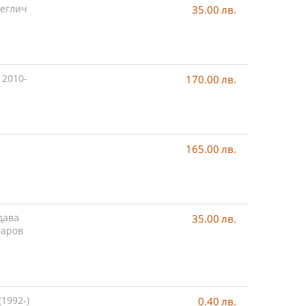
теглич
35.00
лв.
 2010-
170.00
лв.
165.00
лв.
дава
35.00
лв.
заров
1992-)
0.40
лв.