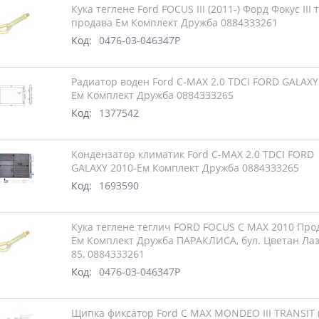
Кука теглене Ford FOCUS III (2011-) Форд Фокус III 
продава Ем Комплект Дружба 0884333261
Код:
0476-03-046347P
Радиатор воден Ford C-MAX 2.0 TDCI FORD GALAXY
Ем Комплект Дружба 0884333265
Код:
1377542
Кондензатор климатик Ford C-MAX 2.0 TDCI FORD
GALAXY 2010-Ем Комплект Дружба 0884333265
Код:
1693590
Кука теглене теглич FORD FOCUS C MAX 2010 Про
Ем Комплект Дружба ПАРАКЛИСА, бул. Цветан Ла
85, 0884333261
Код:
0476-03-046347P
Щипка фиксатор Ford C MAX MONDEO III TRANSIT (