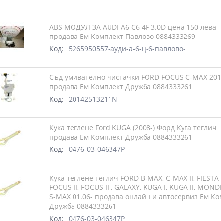
ABS МОДУЛ ЗА AUDI A6 C6 4F 3.0D цена 150 лева
продава Ем Комплект Павлово 0884333269
Код:
5265950557-ауди-а-6-ц-6-павлово-
Съд умивателно чистачки FORD FOCUS C-MAX 201
продава Ем Комплект Дружба 0884333261
Код:
20142513211N
Кука теглене Ford KUGA (2008-) Форд Куга теглич
продава Ем Комплект Дружба 0884333261
Код:
0476-03-046347P
Кука теглене теглич FORD B-MAX, C-MAX II, FIESTA 
FOCUS II, FOCUS III, GALAXY, KUGA I, KUGA II, MOND
S-MAX 01.06- продава онлайн и автосервиз Ем Ко
Дружба 0884333261
Код:
0476-03-046347P