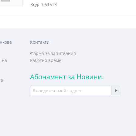
Код:
0515T3
нкове
Контакти
Форма за запитвания
 на
Работно време
Абонамент за Новини:
та