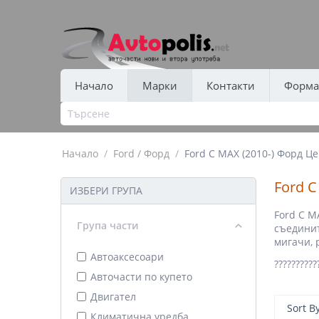
Начало
Марки
Контакти
Форма 
Начало
/
Ford / Форд
/
Ford C MAX (2010-) Форд Це
Ford C
ИЗБЕРИ ГРУПА
Ford C M
Група части
съединит
мигачи, 
Автоаксесоари
??????
Авточасти по купето
Двигател
Sort B
Климатична уредба