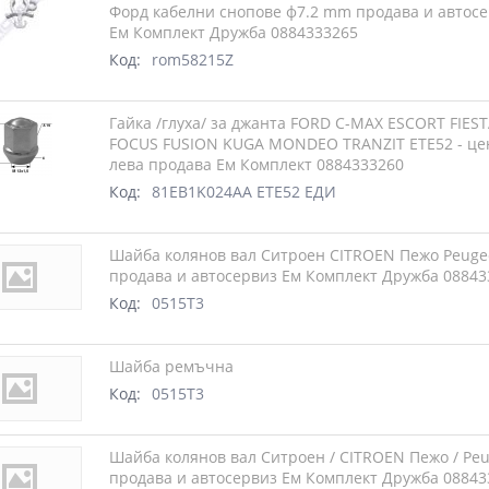
Форд кабелни снопове ф7.2 mm продава и автос
Ем Комплект Дружба 0884333265
Код:
rom58215Z
Гайка /глуха/ за джанта FORD C-MAX ESCORT FIES
FOCUS FUSION KUGA MONDEO TRANZIT ЕТЕ52 - це
лева продава Ем Комплект 0884333260
Код:
81EB1K024AA ЕТЕ52 ЕДИ
Шайба колянов вал Ситроен CITROEN Пежо Peuge
продава и автосервиз Ем Комплект Дружба 08843
Код:
0515T3
Шайба ремъчна
Код:
0515T3
Шайба колянов вал Ситроен / CITROEN Пежо / Pe
продава и автосервиз Ем Комплект Дружба 08843