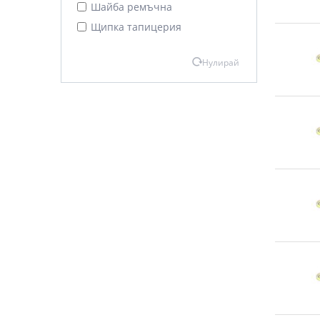
Шайба ремъчна
Щипка тапицерия
Нулирай