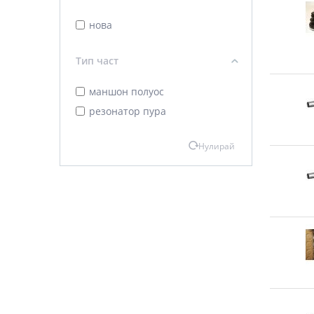
нова
Тип част
маншон полуос
резонатор пура
Нулирай