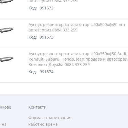
автосервиз 0884 333 259
Код:
991572
Ауспух резонатор катализатор ф90х500хф45 mm
автосервиз 0884 333 259
Код:
991573
Ауспух резонатор катализатор ф90х350хф50 Audi,
Renault, Subaru, Honda, Jeep продава и автосерви
Комплект Дружба 0884 333 259
Код:
991574
нкове
Контакти
Форма за запитвания
 на
Работно време