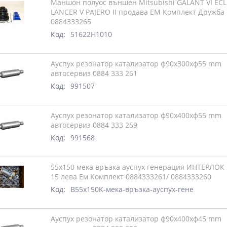
Маншон полуос външен Mitsubishi GALANT VI ECLI
LANCER V PAJERO II продава ЕМ Комплект Дружба
0884333265
Код:
51622H1010
Ауспух резонатор катализатор ф90х300хф55 mm
автосервиз 0884 333 261
Код:
991507
Ауспух резонатор катализатор ф90х400хф55 mm
автосервиз 0884 333 259
Код:
991568
55х150 мека връзка ауспух генерация ИНТЕРЛОК
15 лева Ем Комплект 0884333261/ 0884333260
Код:
B55x150K-мека-връзка-ауспух-гене
Ауспух резонатор катализатор ф90х400хф45 mm