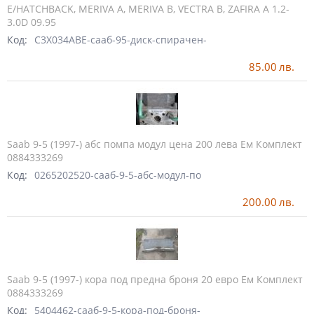
E/HATCHBACK, MERIVA A, MERIVA B, VECTRA B, ZAFIRA A 1.2-
3.0D 09.95
Код:
C3X034ABE-сааб-95-диск-спирачен-
85.00
лв.
Saab 9-5 (1997-) абс помпа модул цена 200 лева Ем Комплект
0884333269
Код:
0265202520-сааб-9-5-абс-модул-по
200.00
лв.
Saab 9-5 (1997-) кора под предна броня 20 евро Ем Комплект
0884333269
Код:
5404462-сааб-9-5-кора-под-броня-