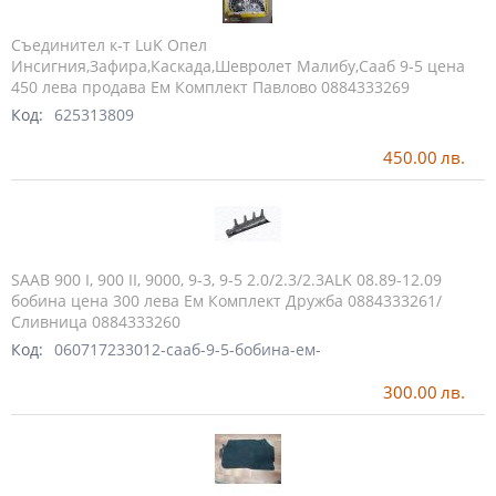
Съединител к-т LuK Опел
Инсигния,Зафира,Каскада,Шевролет Малибу,Сааб 9-5 цена
450 лева продава Ем Комплект Павлово 0884333269
Код:
625313809
450.00
лв.
SAAB 900 I, 900 II, 9000, 9-3, 9-5 2.0/2.3/2.3ALK 08.89-12.09
бобина цена 300 лева Ем Комплект Дружба 0884333261/
Сливница 0884333260
Код:
060717233012-сааб-9-5-бобина-ем-
300.00
лв.