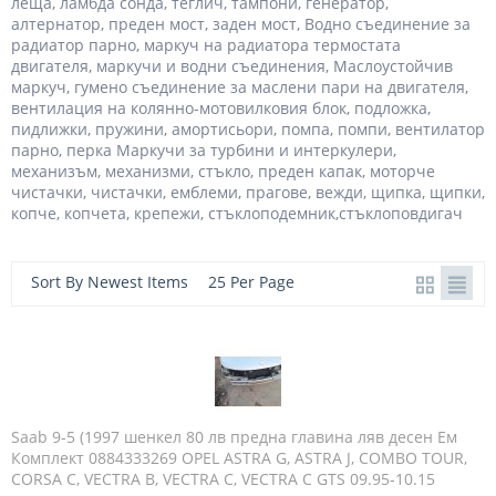
леща, ламбда сонда, теглич, тампони, генератор,
алтернатор, преден мост, заден мост, Водно съединение за
радиатор парно, маркуч на радиатора термостата
двигателя, маркучи и водни съединения, Маслоустойчив
маркуч, гумено съединение за маслени пари на двигателя,
вентилация на колянно-мотовилковия блок, подложка,
пидлижки, пружини, амортисьори, помпа, помпи, вентилатор
парно, перка Маркучи за турбини и интеркулери,
механизъм, механизми, стъкло, преден капак, моторче
чистачки, чистачки, емблеми, прагове, вежди, щипка, щипки,
копче, копчета, крепежи, стъклоподемник,стъклоповдигач
Sort By Newest Items
25 Per Page
Saab 9-5 (1997 шенкел 80 лв предна главина ляв десен Ем
Комплект 0884333269 OPEL ASTRA G, ASTRA J, COMBO TOUR,
CORSA C, VECTRA B, VECTRA C, VECTRA C GTS 09.95-10.15