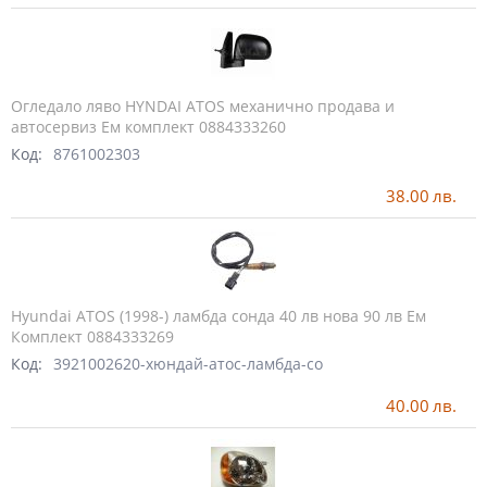
Огледало ляво HYNDAI ATOS механично продава и
автосервиз Ем комплект 0884333260
Код:
8761002303
38.00
лв.
Hyundai ATOS (1998-) ламбда сонда 40 лв нова 90 лв Ем
Комплект 0884333269
Код:
3921002620-хюндай-атос-ламбда-со
40.00
лв.