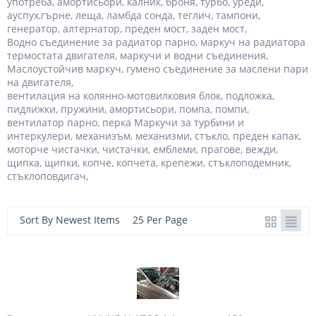
употреба, амортисьори, калник, броня, турбо, уреди,
ауспух,гърне, леща, ламбда сонда, теглич, тампони,
генератор, алтернатор, преден мост, заден мост,
Водно съединение за радиатор парно, маркуч на радиатора
термостата двигателя, маркучи и водни съединения,
Маслоустойчив маркуч, гумено съединение за маслени пари
на двигателя,
вентилация на колянно-мотовилковия блок, подложка,
пидлижки, пружини, амортисьори, помпа, помпи,
вентилатор парно, перка Маркучи за турбини и
интеркулери, механизъм, механизми, стъкло, преден капак,
моторче чистачки, чистачки, емблеми, прагове, вежди,
щипка, щипки, копче, копчета, крепежи, стъклоподемник,
стъклоповдигач,
Sort By Newest Items
25 Per Page