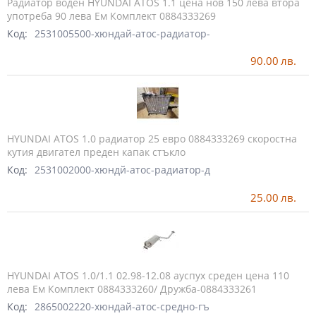
Радиатор воден HYUNDAI ATOS 1.1 цена нов 150 лева втора
употреба 90 лева Ем Комплект 0884333269
Код:
2531005500-хюндай-атос-радиатор-
90.00
лв.
HYUNDAI ATOS 1.0 радиатор 25 евро 0884333269 скоростна
кутия двигател преден капак стъкло
Код:
2531002000-хюндй-атос-радиатор-д
25.00
лв.
HYUNDAI ATOS 1.0/1.1 02.98-12.08 ауспух среден цена 110
лева Ем Комплект 0884333260/ Дружба-0884333261
Код:
2865002220-хюндай-атос-средно-гъ