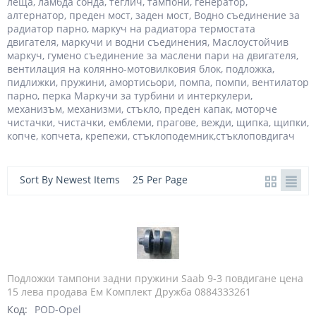
леща, ламбда сонда, теглич, тампони, генератор,
алтернатор, преден мост, заден мост, Водно съединение за
радиатор парно, маркуч на радиатора термостата
двигателя, маркучи и водни съединения, Маслоустойчив
маркуч, гумено съединение за маслени пари на двигателя,
вентилация на колянно-мотовилковия блок, подложка,
пидлижки, пружини, амортисьори, помпа, помпи, вентилатор
парно, перка Маркучи за турбини и интеркулери,
механизъм, механизми, стъкло, преден капак, моторче
чистачки, чистачки, емблеми, прагове, вежди, щипка, щипки,
копче, копчета, крепежи, стъклоподемник,стъклоповдигач
Sort By Newest Items
25 Per Page
Подложки тампони задни пружини Saab 9-3 повдигане цена
15 лева продава Ем Комплект Дружба 0884333261
Код:
POD-Opel