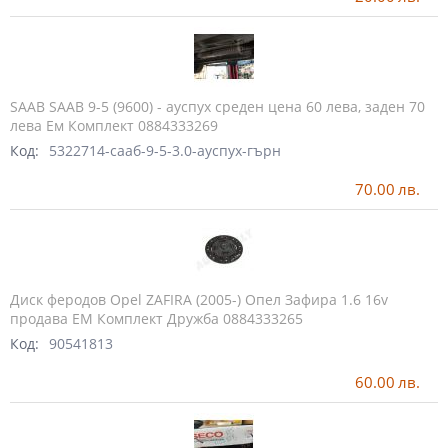
SAAB SAAB 9-5 (9600) - ауспух среден цена 60 лева, заден 70
лева Ем Комплект 0884333269
Код:
5322714-сааб-9-5-3.0-ауспух-гърн
70.00
лв.
Диск феродов Opel ZAFIRA (2005-) Опел Зафира 1.6 16v
продава ЕМ Комплект Дружба 0884333265
Код:
90541813
60.00
лв.