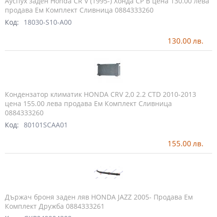
Ауспух заден Honda CR V (1995-) Хонда СР В цена 130.00 лева
продава Ем Комплект Сливница 0884333260
Код:
18030-S10-A00
130.00
лв.
Кондензатор климатик HONDA CRV 2,0 2.2 CTD 2010-2013
цена 155.00 лева продава Ем Комплект Сливница
0884333260
Код:
80101SCAA01
155.00
лв.
Държач броня заден ляв HONDA JAZZ 2005- Продава Ем
Комплект Дружба 0884333261