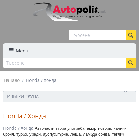
Menu
Начало
/
Honda / Хонда
ИЗБЕРИ ГРУПА
Honda / Хонда
Honda / Хонда
Авточасти,втора употреба, амортисьори, калник,
броня, турбо, уреди, ауспух,
гърне, леща, ламбда сонда, теглич,