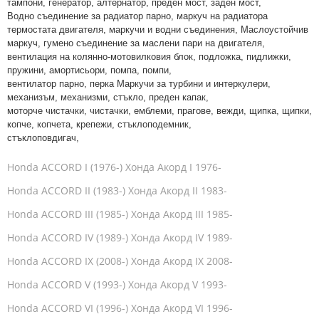
тампони, генератор, алтернатор, преден мост, заден мост,
Водно съединение за радиатор парно, маркуч на радиатора
термостата двигателя, маркучи и водни съединения
, Маслоустойчив
маркуч, гумено съединение за маслени пари на двигателя,
вентилация на колянно-мотовилковия блок, подложка, пидлижки,
пружини, амортисьори, помпа, помпи,
вентилатор парно, перка Маркучи за турбини и интеркулери,
механизъм, механизми, стъкло, преден капак,
моторче чистачки, чистачки, емблеми, прагове, вежди, щипка, щипки,
копче, копчета, крепежи, стъклоподемник,
стъклоповдигач,
Honda ACCORD I (1976-) Хонда Акорд I 1976-
Honda ACCORD II (1983-) Хонда Акорд II 1983-
Honda ACCORD III (1985-) Хонда Акорд III 1985-
Honda ACCORD IV (1989-) Хонда Акорд IV 1989-
Honda ACCORD IX (2008-) Хонда Акорд IX 2008-
Honda ACCORD V (1993-) Хонда Акорд V 1993-
Honda ACCORD VI (1996-) Хонда Акорд VI 1996-