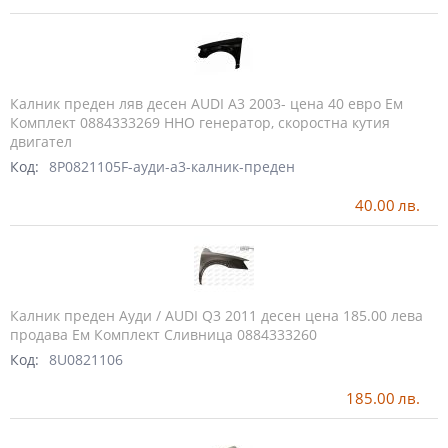
Калник преден ляв десен AUDI A3 2003- цена 40 евро Ем
Комплект 0884333269 HHO генератор, скоростна кутия
двигател
Код:
8P0821105F-ауди-а3-калник-преден
40.00
лв.
Калник преден Ауди / AUDI Q3 2011 десен цена 185.00 лева
продава Ем Комплект Сливница 0884333260
Код:
8U0821106
185.00
лв.