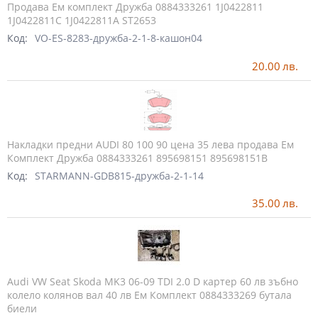
Продава Ем комплект Дружба 0884333261 1J0422811
1J0422811C 1J0422811A ST2653
Код:
VO-ES-8283-дружба-2-1-8-кашон04
20.00
лв.
Накладки предни AUDI 80 100 90 цена 35 лева продава Ем
Комплект Дружба 0884333261 895698151 895698151B
Код:
STARMANN-GDB815-дружба-2-1-14
35.00
лв.
Audi VW Seat Skoda MK3 06-09 TDI 2.0 D картер 60 лв зъбно
колело колянов вал 40 лв Ем Комплект 0884333269 бутала
биели