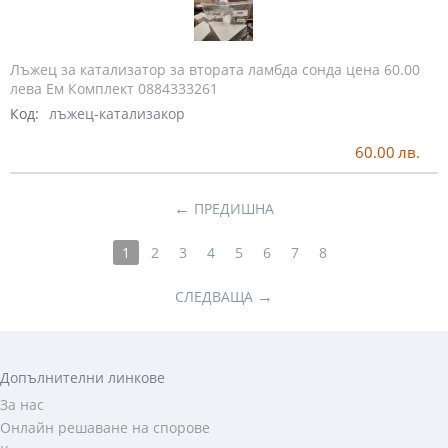
Лъжец за катализатор за втората ламбда сонда цена 60.00
лева Ем Комплект 0884333261
Код:
лъжец-катализакор
60.00
лв.
←
ПРЕДИШНА
1
2
3
4
5
6
7
8
→
СЛЕДВАЩА
Допълнителни линкове
За нас
Онлайн решаване на спорове