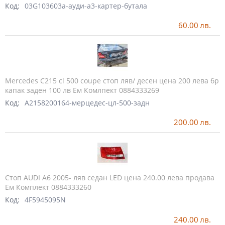
Код:
03G103603a-ауди-а3-картер-бутала
60.00
лв.
Mercedes C215 cl 500 coupe стоп ляв/ десен цена 200 лева бр
капак заден 100 лв Ем Комлпект 0884333269
Код:
A2158200164-мерцедес-цл-500-задн
200.00
лв.
Стоп AUDI A6 2005- ляв седан LED цена 240.00 лева продава
Ем Комплект 0884333260
Код:
4F5945095N
240.00
лв.