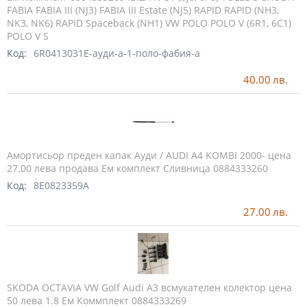
FABIA FABIA III (NJ3) FABIA III Estate (NJ5) RAPID RAPID (NH3,
NK3, NK6) RAPID Spaceback (NH1) VW POLO POLO V (6R1, 6C1)
POLO V S
Код:
6R0413031E-ауди-а-1-поло-фабия-а
40.00
лв.
Амортисьор преден капак Ауди / AUDI A4 KOMBI 2000- цена
27.00 лева продава Ем комплект Сливница 0884333260
Код:
8E0823359A
27.00
лв.
SKODA OCTAVIA VW Golf Audi A3 всмукателен колектор цена
50 лева 1.8 Ем Коммплект 0884333269