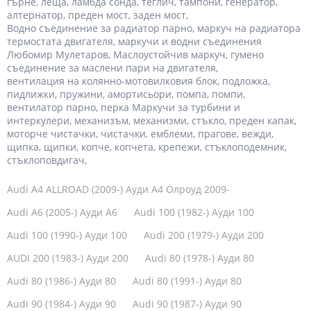
гърне, леща, ламбда сонда, теглич, тампони, генератор,
алтернатор, преден мост, заден мост,
Водно съединение за радиатор парно, маркуч на радиатора
термостата двигателя, маркучи и водни съединения
Любомир Мулетаров, Маслоустойчив маркуч, гумено
съединение за маслени пари на двигателя,
вентилация на колянно-мотовилковия блок, подложка,
пидлижки, пружини, амортисьори, помпа, помпи,
вентилатор парно, перка Маркучи за турбини и
интеркулери, механизъм, механизми, стъкло, преден капак,
моторче чистачки, чистачки, емблеми, прагове, вежди,
щипка, щипки, копче, копчета, крепежи, стъклоподемник,
стъклоповдигач,
Audi A4 ALLROAD (2009-) Ауди А4 Олроуд 2009-
Audi A6 (2005-) Ауди А6
Audi 100 (1982-) Ауди 100
Audi 100 (1990-) Ауди 100
Audi 200 (1979-) Ауди 200
AUDI 200 (1983-) Ауди 200
Audi 80 (1978-) Ауди 80
Audi 80 (1986-) Ауди 80
Audi 80 (1991-) Ауди 80
Audi 90 (1984-) Ауди 90
Audi 90 (1987-) Ауди 90