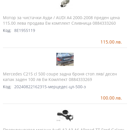
Мотор за чистачки Ауди / AUDI A4 2000-2008 преден цена
115.00 лева продава Ем комплект Сливница 0884333260
Код:
8E1955119
115.00
лв.
Mercedes C215 cl 500 coupe задна броня стоп ляв/ десен
капак заден 100 лв Ем Комлпект 0884333269
Код:
20240822162315-мерцедес-цл-500-з
100.00
лв.
Превключвател мигачи Audi A2 A3 A6 Allroad TT Ford Galaxy