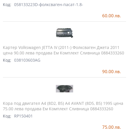
Код:
058133223D-фолксваген-пасат-1.8-
60.00
лв.
Картер Volkswagen JETTA IV (2011-) Фолксваген Джета 2011
цена 90.00 лева продава Ем Комплект Сливница 0884333260
Код:
038103603AG
90.00
лв.
Кора под двигател A4 (8D2, B5) A4 AVANT (8D5, B5) 1995 цена
75.00 лева продава Ем Комплект Сливница 0884333260
Код:
RP150401
75.00
лв.