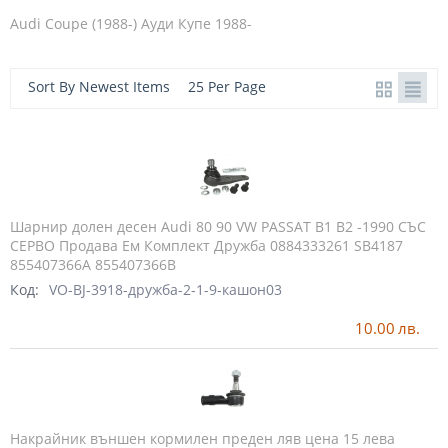
Audi Coupe (1988-) Ауди Купе 1988-
Sort By Newest Items
25 Per Page
Шарнир долен десен Audi 80 90 VW PASSAT B1 B2 -1990 СЪС
СЕРВО Продава Ем Комплект Дружба 0884333261 SB4187
855407366A 855407366B
Код:
VO-BJ-3918-дружба-2-1-9-кашон03
10.00
лв.
Накрайник външен кормилен преден ляв цена 15 лева