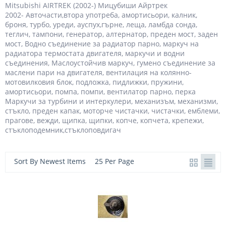
Mitsubishi AIRTREK (2002-) Мицубиши Айртрек
2002- Авточасти,втора употреба, амортисьори, калник,
броня, турбо, уреди, ауспух,гърне, леща, ламбда сонда,
теглич, тампони, генератор, алтернатор, преден мост, заден
мост, Водно съединение за радиатор парно, маркуч на
радиатора термостата двигателя, маркучи и водни
съединения, Маслоустойчив маркуч, гумено съединение за
маслени пари на двигателя, вентилация на колянно-
мотовилковия блок, подложка, пидлижки, пружини,
амортисьори, помпа, помпи, вентилатор парно, перка
Маркучи за турбини и интеркулери, механизъм, механизми,
стъкло, преден капак, моторче чистачки, чистачки, емблеми,
прагове, вежди, щипка, щипки, копче, копчета, крепежи,
стъклоподемник,стъклоповдигач
Sort By Newest Items
25 Per Page