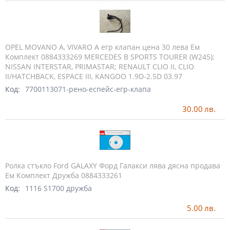
OPEL MOVANO A, VIVARO A егр клапан цена 30 лева Ем
Комплект 0884333269 MERCEDES B SPORTS TOURER (W245);
NISSAN INTERSTAR, PRIMASTAR; RENAULT CLIO II, CLIO
II/HATCHBACK, ESPACE III, KANGOO 1.9D-2.5D 03.97
Код:
7700113071-рено-еспейс-егр-клапа
30.00
лв.
Ролка стъкло Ford GALAXY Форд Галакси лява дясна продава
Ем Комплект Дружба 0884333261
Код:
1116 S1700 дружба
5.00
лв.