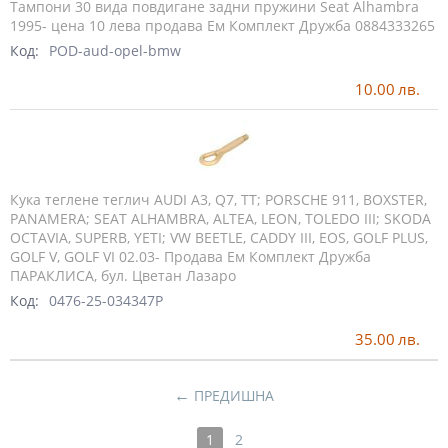
Тампони 30 вида повдигане задни пружини Seat Alhambra
1995- цена 10 лева продава Ем Комплект Дружба 0884333265
Код:
POD-aud-opel-bmw
10.00
лв.
Кука теглене теглич AUDI A3, Q7, TT; PORSCHE 911, BOXSTER,
PANAMERA; SEAT ALHAMBRA, ALTEA, LEON, TOLEDO III; SKODA
OCTAVIA, SUPERB, YETI; VW BEETLE, CADDY III, EOS, GOLF PLUS,
GOLF V, GOLF VI 02.03- Продава Ем Комплект Дружба
ПАРАКЛИСА, бул. Цветан Лазаро
Код:
0476-25-034347P
35.00
лв.
←
ПРЕДИШНА
1
2