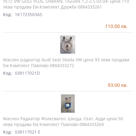
YETI; VW GOLF PLUS, SHARAN, TIGUAN 1.2-2.5 03.04- цена 110
лева продава Ем Комплект Дружба 0884333261
Код:
1K1723503AS
110.00
лв.
Маслен радиатор Audi Seat Skoda VW цена 93 лева продава
Ем Комплект Павлово 0884333272
Код:
038117021D
93.00
лв.
Маслен Радиатор Фолксваген, Шкода, Сеат, Ауди цена 50
лева продава Ем Комплект Павлово 0884333269
Код:
038117021 Е