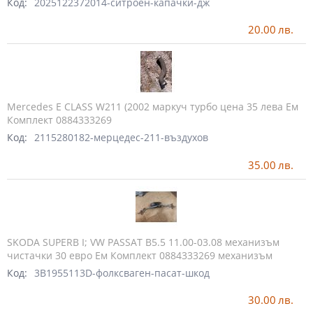
Код:
2025122372014-ситроен-капачки-дж
20.00
лв.
Mercedes E CLASS W211 (2002 маркуч турбо цена 35 лева Ем
Комплект 0884333269
Код:
2115280182-мерцедес-211-въздухов
35.00
лв.
SKODA SUPERB I; VW PASSAT B5.5 11.00-03.08 механизъм
чистачки 30 евро Ем Комплект 0884333269 механизъм
Код:
3B1955113D-фолксваген-пасат-шкод
30.00
лв.