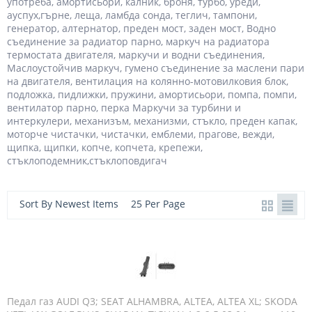
употреба, амортисьори, калник, броня, турбо, уреди,
ауспух,гърне, леща, ламбда сонда, теглич, тампони,
генератор, алтернатор, преден мост, заден мост, Водно
съединение за радиатор парно, маркуч на радиатора
термостата двигателя, маркучи и водни съединения,
Маслоустойчив маркуч, гумено съединение за маслени пари
на двигателя, вентилация на колянно-мотовилковия блок,
подложка, пидлижки, пружини, амортисьори, помпа, помпи,
вентилатор парно, перка Маркучи за турбини и
интеркулери, механизъм, механизми, стъкло, преден капак,
моторче чистачки, чистачки, емблеми, прагове, вежди,
щипка, щипки, копче, копчета, крепежи,
стъклоподемник,стъклоповдигач
Sort By Newest Items
25 Per Page
Педал газ AUDI Q3; SEAT ALHAMBRA, ALTEA, ALTEA XL; SKODA