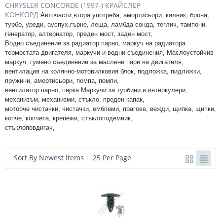
CHRYSLER CONCORDE (1997-) КРАЙСЛЕР
КОНКОРД
Авточасти,втора употреба, амортисьори, калник, броня,
турбо, уреди, ауспух,
гърне, леща, ламбда сонда, теглич, тампони,
генератор, алтернатор, преден мост, заден мост,
Водно съединение за радиатор парно, маркуч на радиатора
термостата двигателя, маркучи и водни съединения
, Маслоустойчив
маркуч, гумено съединение за маслени пари на двигателя,
вентилация на колянно-мотовилковия блок, подложка, пидлижки,
пружини, амортисьори, помпа, помпи,
вентилатор парно, перка Маркучи за турбини и интеркулери,
механизъм, механизми, стъкло, преден капак,
моторче чистачки, чистачки, емблеми, прагове, вежди, щипка, щипки,
копче, копчета, крепежи, стъклоподемник,
стъклоповдигач,
Sort By Newest Items
25 Per Page