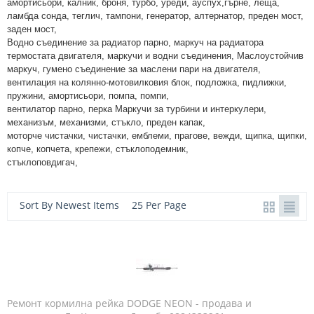
амортисьори, калник, броня, турбо, уреди, ауспух,
гърне, леща,
ламбда сонда, теглич, тампони, генератор, алтернатор, преден мост,
заден мост,
Водно съединение за радиатор парно, маркуч на радиатора
термостата двигателя, маркучи и водни съединения
, Маслоустойчив
маркуч, гумено съединение за маслени пари на двигателя,
вентилация на колянно-мотовилковия блок, подложка, пидлижки,
пружини, амортисьори, помпа, помпи,
вентилатор парно, перка Маркучи за турбини и интеркулери,
механизъм, механизми, стъкло, преден капак,
моторче чистачки, чистачки, емблеми, прагове, вежди, щипка, щипки,
копче, копчета, крепежи, стъклоподемник,
стъклоповдигач,
Sort By Newest Items
25 Per Page
Ремонт кормилна рейка DODGE NEON - продава и