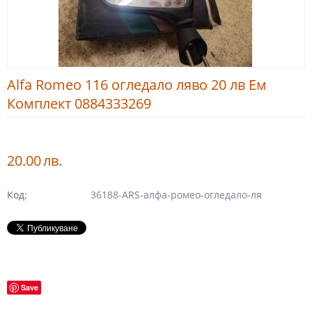
Alfa Romeo 116 огледало ляво 20 лв Ем
Комплект 0884333269
20.00
лв.
Код:
36188-ARS-алфа-ромео-огледало-ля
Save