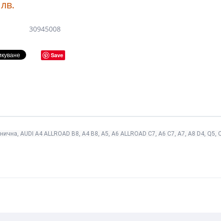
лв.
30945008
Save
нична, AUDI A4 ALLROAD B8, A4 B8, A5, A6 ALLROAD C7, A6 C7, A7, A8 D4, Q5, 