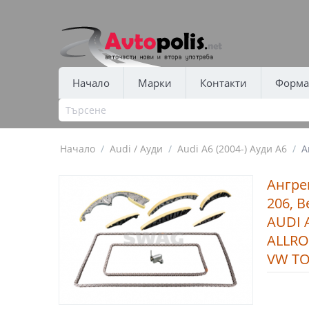
Начало
Марки
Контакти
Форма 
Начало
/
Audi / Ауди
/
Audi A6 (2004-) Ауди А6
/
А
Ангре
206, 
AUDI A
ALLROA
VW TO