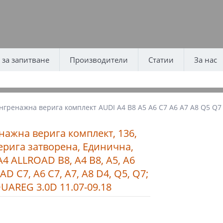
за запитване
Производители
Статии
За нас
нгренажна верига комплект AUDI A4 B8 A5 A6 C7 A6 A7 A8 Q5 Q7
нажна верига комплект, 136,
Верига затворена, Единична,
4 ALLROAD B8, A4 B8, A5, A6
D C7, A6 C7, A7, A8 D4, Q5, Q7;
UAREG 3.0D 11.07-09.18