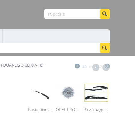
 TOUAREG 3.0D 07-18г
49
от
142
Рамо задна чистачка OPEL ZAFIRA B п
Рамо задна чистачка Opel ZAFIRA 1999- Опе...
Рамо чистачка задна Kia SORENTO (2002-) ц...
OPEL FRONTERA A, OMEGA A, SENATOR B 1.8-3...
Рамо задна чистачка Пежо Peugeot 206 SW к...