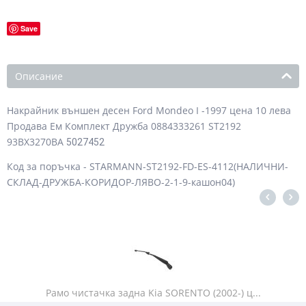
Save
Описание
Накрайник външен десен Ford Mondeo I -1997 цена 10 лева
Продава Ем Комплект Дружба 0884333261 ST2192
93BX3270BA
5027452
Код за поръчка - STARMANN-ST2192-FD-ES-4112(НАЛИЧНИ-
СКЛАД-ДРУЖБА-КОРИДОР-ЛЯВО-2-1-9-кашон04)
Рамо чистачка задна Kia SORENTO (2002-) ц...