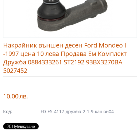
Накрайник външен десен Ford Mondeo I
-1997 цена 10 лева Продава Ем Комплект
Дружба 0884333261 ST2192 93BX3270BA
5027452
10.00
лв.
Код:
FD-ES-4112-дружба-2-1-9-кашон04