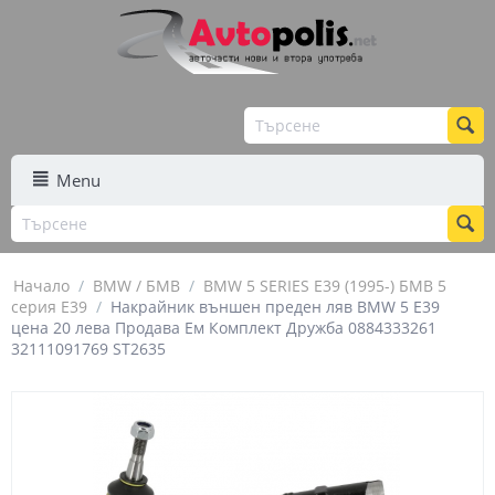
Menu
Начало
/
BMW / БМВ
/
BMW 5 SERIES E39 (1995-) БМВ 5
серия Е39
/
Накрайник външен преден ляв BMW 5 E39
цена 20 лева Продава Ем Комплект Дружба 0884333261
32111091769 ST2635