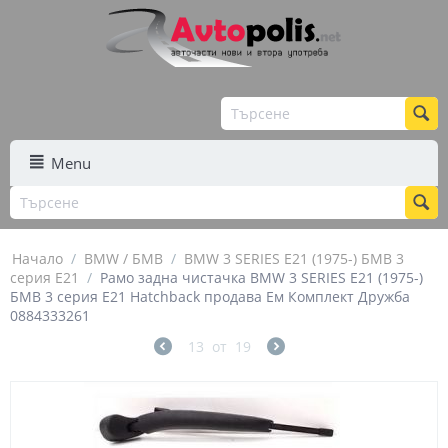
Menu
Начало
/
BMW / БМВ
/
BMW 3 SERIES E21 (1975-) БМВ 3
серия Е21
/
Рамо задна чистачка BMW 3 SERIES E21 (1975-)
БМВ 3 серия Е21 Hatchback продава Ем Комплект Дружба
0884333261
13
от
19