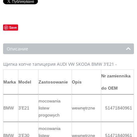
Save
Описание
Щипка копче тапицерия AUDI VW SKODA BMW 3'E21 -
Nr zamiennika
Marka
Model
Zastosowanie
Opis
do OEM
mocowania
BMW
3'E21
listew
wewnętrzne
51471840961
progowych
mocowania
BMW
3'E30
listew
wewnętrzne
51471840961