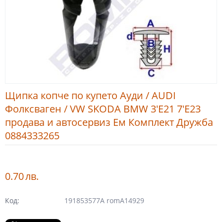
Щипка копче по купето Ауди / AUDI
Фолксваген / VW SKODA BMW 3'E21 7'E23
продава и автосервиз Ем Комплект Дружба
0884333265
0.70
лв.
Код:
191853577A romA14929