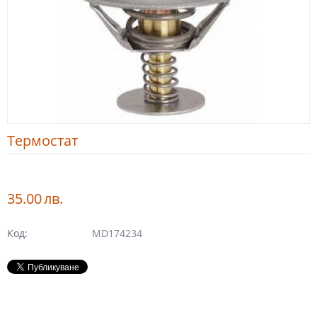
Термостат
35.00
лв.
Код:
MD174234