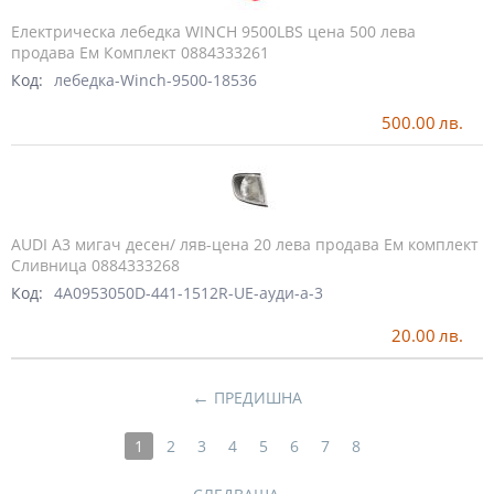
Електрическа лебедка WINCH 9500LBS цена 500 лева
продава Ем Комплект 0884333261
Код:
лебедка-Winch-9500-18536
500.00
лв.
AUDI A3 мигач десен/ ляв-цена 20 лева продава Ем комплект
Сливница 0884333268
Код:
4A0953050D-441-1512R-UE-ауди-а-3
20.00
лв.
←
ПРЕДИШНА
1
2
3
4
5
6
7
8