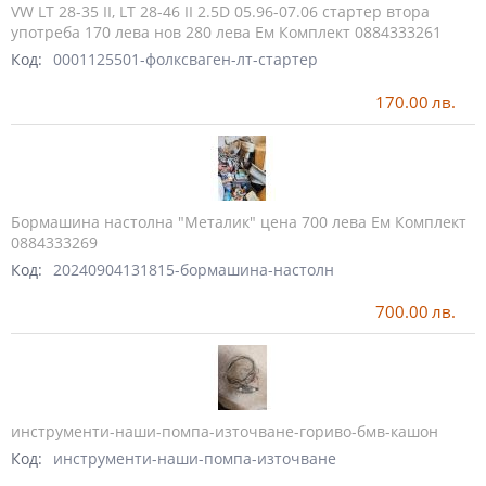
VW LT 28-35 II, LT 28-46 II 2.5D 05.96-07.06 стартер втора
употреба 170 лева нов 280 лева Ем Комплект 0884333261
Код:
0001125501-фолксваген-лт-стартер
170.00
лв.
Бормашина настолна "Металик" цена 700 лева Ем Комплект
0884333269
Код:
20240904131815-бормашина-настолн
700.00
лв.
инструменти-наши-помпа-източване-гориво-бмв-кашон
Код:
инструменти-наши-помпа-източване