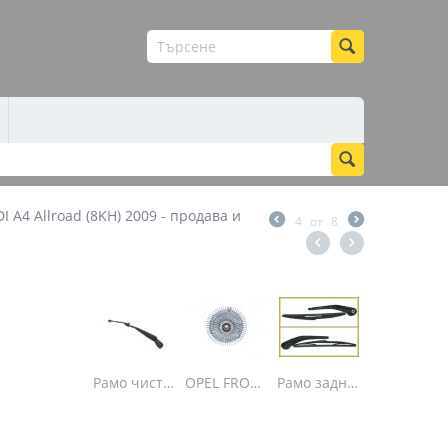
 A4 Allroad (8KH) 2009 - продава и
4
от
8
Рамо задна чистачка OPEL ZAFIRA B п
Рамо задна чистачка Opel ZAFIRA 1999- Опе...
Рамо чистачка задна Kia SORENTO (2002-) ц...
OPEL FRONTERA A, OMEGA A, SENATOR B 1.8-3...
Рамо задна чистачка Пежо Peugeot 206 SW к...