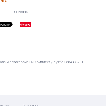
лв.
CFRB004
Save
одава и автосервиз Ем Комплект Дружба 0884333261
нкове
Контакти