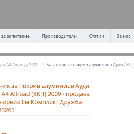
за запитване
Производители
Статии
За нас
уди А4 Олроуд 2009-
/
Багажник за покрив алуминиев Ауди / AUDI
ник за покрив алуминиев Ауди
 A4 Allroad (8KH) 2009 - продава
осервиз Ем Комплект Дружба
33261