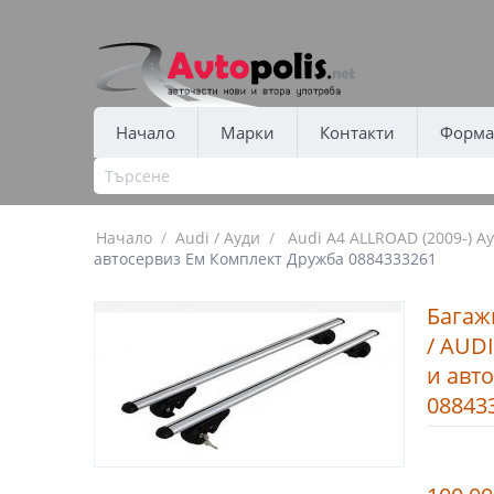
Начало
Марки
Контакти
Форма 
Начало
/
Audi / Ауди
/
Audi A4 ALLROAD (2009-) А
автосервиз Ем Комплект Дружба 0884333261
Багаж
/ AUDI
и авт
08843