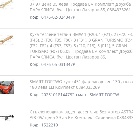
07.97 цена 35 лева Продава Ем Комплект Дружба
ПАРАКЛИСА, бул. Цветан Лазаров 85, 0884333261
Код:
0476-02-024347P
Кука теглене теглич BMW 1 (F20), 1 (F21), 2 (F22, F87
(F45), 3 (F30, F35, F80), 3 (F31), 3 GRAN TURISMO (F34)
(F32, F82), 4 (F33, F83), 5 (F10, F18), 5 (F11), 5 GRAN
TURISMO (F07) 06.08- Продава Ем Комплект Дружб
ПАРАКЛИСА, бул. Цветан Лазаров 85,
Код:
0476-05-031347P
SMART FORTWO купе 451 фар ляв десен 130 , нов
180 лева Ем Комплект 0884333269
Код:
20251018144732-смарт-SMART FORTW
Стъклоповдигач заден десен/ляв без мотор ASTR
/98-05/ цена 39 лв Ем Комплект Сливница 088433
Код:
1522210