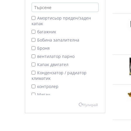
Амортисьор преден/заден
капак
багажник
Бобина запалителна
Броня
вентилатор парно
Капак двигател
Кондензатор / радиатор
климатик
контролер
Мигач
Моторче предни чистачки
Нулирай
перо чистачка
Полуос
Праг