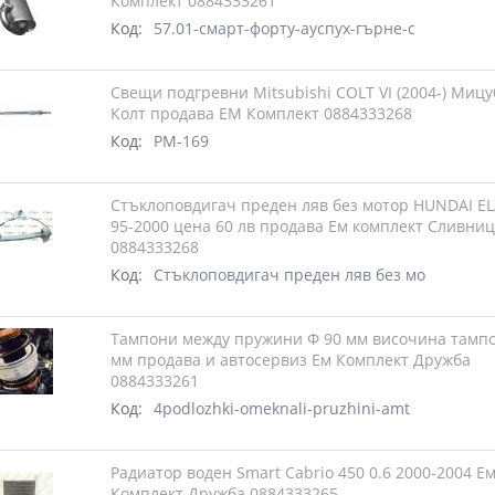
Комплект 0884333261
Код:
57.01-смарт-форту-ауспух-гърне-с
Свещи подгревни Mitsubishi COLT VI (2004-) Миц
Колт продава ЕМ Комплект 0884333268
Код:
PM-169
Стъклоповдигач преден ляв без мотор HUNDAI E
95-2000 цена 60 лв продава Ем комплект Сливни
0884333268
Код:
Стъклоповдигач преден ляв без мо
Тампони между пружини Ф 90 мм височина тампо
мм продава и автосервиз Ем Комплект Дружба
0884333261
Код:
4podlozhki-omeknali-pruzhini-amt
Радиатор воден Smart Cabrio 450 0.6 2000-2004 Е
Комплект Дружба 0884333265