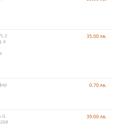
), 2
35.00
лв.
, 4
а
 фар
0.70
лв.
A G
39.00
лв.
3268