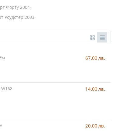
рт Форту 2004-
т Роудстер 2003-
 Ем
67.00
лв.
2 W168
14.00
лв.
Ем
20.00
лв.