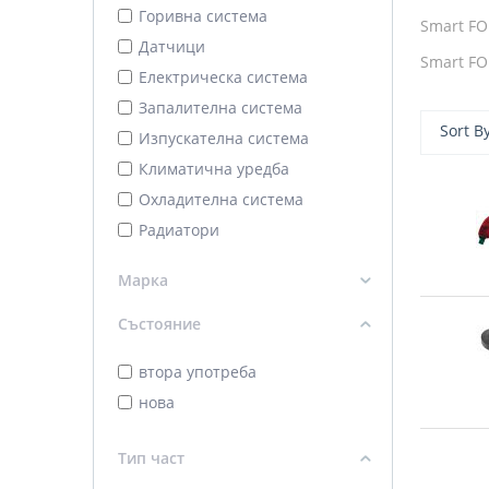
Горивна система
Smart FO
Датчици
Smart FO
Електрическа система
Запалителна система
Sort B
Изпускателна система
Климатична уредба
Охладителна система
Радиатори
Съединител
Марка
Трансмисия
Ходова част
Състояние
Чистачки
втора употреба
нова
Тип част