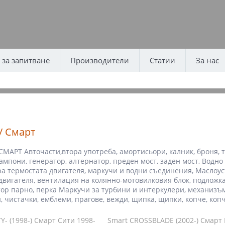
за запитване
Производители
Статии
За нас
/ Смарт
СМАРТ Авточасти,втора употреба, амортисьори, калник, броня, ту
тампони, генератор, алтернатор, преден мост, заден мост, Водн
а термостата двигателя, маркучи и водни съединения, Маслоу
двигателя, вентилация на колянно-мотовилковия блок, подложка
ор парно, перка Маркучи за турбини и интеркулери, механизъм
, чистачки, емблеми, прагове, вежди, щипка, щипки, копче, ко
Y- (1998-) Смарт Сити 1998-
Smart CROSSBLADE (2002-) Смарт 