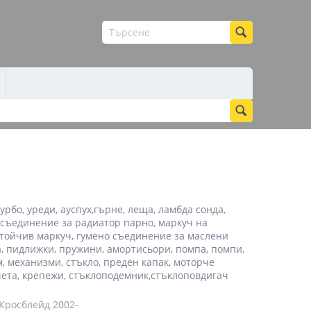
рбо, уреди, ауспух,гърне, леща, ламбда сонда,
о съединение за радиатор парно, маркуч на
стойчив маркуч, гумено съединение за маслени
, пидлижки, пружини, амортисьори, помпа, помпи,
, механизми, стъкло, преден капак, моторче
пчета, крепежи, стъклоподемник,стъклоповдигач
Кросблейд 2002-