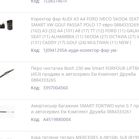
Код:
7L0837461F
Коректор фар AUDI A3 A4 FORD IVECO SKODA SEA
SMART VW GOLF PASSAT POLO 17 евро 0884333269
(162) A3 (32) A4 (101) A8 (17) TT (12) FORD (11) GALA
SEAT (11) ALHAMBRA (11) SKODA (27) OCTAVIA (27) 
(131) CADDY (17) GOLF (24) MULTIVAN (11) NEW (
Код:
1J0941295A-ауди-колектор-фар-ум-
Перо чистачка Bosh 230 мм Smart FORFOUR LIFTB
(453) продава и автосервиз Ем Комплект Дружба
0884333265
Код:
3397004560
Амортисьор багажник SMART FORTWO купе 0.7 п
и автосервиз Ем Комплект Дружба 0884333261
Код:
A4519880004
Кука теглене теглич MERCEDES A (W168), SLR (R19