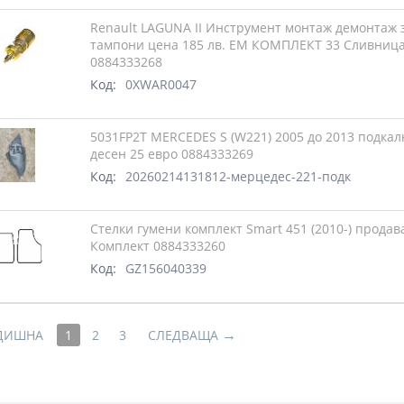
Renault LAGUNA II Инструмент монтаж демонтаж 
тампони цена 185 лв. ЕМ КОМПЛЕКТ 33 Сливниц
0884333268
Код:
0XWAR0047
5031FP2T MERCEDES S (W221) 2005 до 2013 подкал
десен 25 евро 0884333269
Код:
20260214131812-мерцедес-221-подк
Стелки гумени комплект Smart 451 (2010-) продав
Комплект 0884333260
Код:
GZ156040339
→
ДИШНА
1
2
3
СЛЕДВАЩА