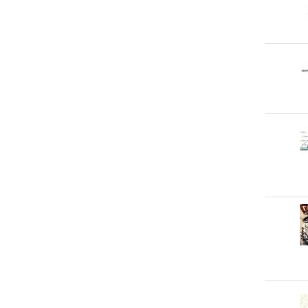
радиатор воден
свещи подгревни
Седалка
Стелки
Стъкло огледало
Стъкло челно
Стъклоповдигач
Съединител комплект
тампон
Тампон пружина
Теглич
щипка
Щипка тапицерия