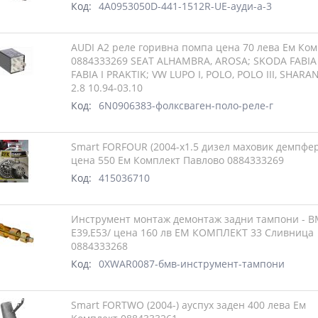
Код:
4A0953050D-441-1512R-UE-ауди-а-3
AUDI A2 реле горивна помпа цена 70 лева Ем Ко
0884333269 SEAT ALHAMBRA, AROSA; SKODA FABIA 
FABIA I PRAKTIK; VW LUPO I, POLO, POLO III, SHARAN
2.8 10.94-03.10
Код:
6N0906383-фолксваген-поло-реле-г
Smart FORFOUR (2004-х1.5 дизел маховик демпфе
цена 550 Ем Комплект Павлово 0884333269
Код:
415036710
Инструмент монтаж демонтаж задни тампони - B
E39,E53/ цена 160 лв ЕМ КОМПЛЕКТ 33 Сливница
0884333268
Код:
0XWAR0087-бмв-инструмент-тампони
Smart FORTWO (2004-) ауспух заден 400 лева Ем