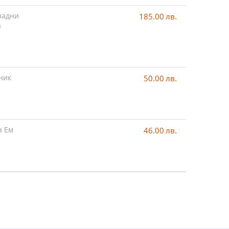
задни
185.00
лв.
а
ник
50.00
лв.
а Ем
46.00
лв.