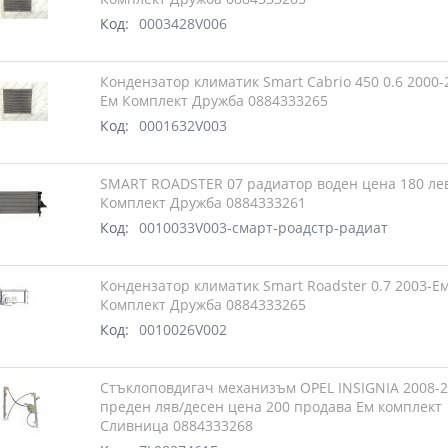
Код:
0003428V006
Кондензатор климатик Smart Cabrio 450 0.6 2000-
Ем Комплект Дружба 0884333265
Код:
0001632V003
SMART ROADSTER 07 радиатор воден цена 180 ле
Комплект Дружба 0884333261
Код:
0010033V003-смарт-роадстр-радиат
Кондензатор климатик Smart Roadster 0.7 2003-Е
Комплект Дружба 0884333265
Код:
0010026V002
Стъклоповдигач механизъм OPEL INSIGNIA 2008-
преден ляв/десен цена 200 продава Ем комплект
Сливница 0884333268