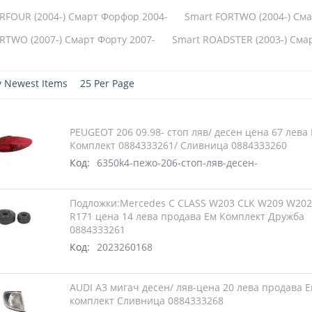
RFOUR (2004-) Смарт Форфор 2004-
Smart FORTWO (2004-) Сма
RTWO (2007-) Смарт Форту 2007-
Smart ROADSTER (2003-) Смар
y Newest Items
25 Per Page
PEUGEOT 206 09.98- стоп ляв/ десен цена 67 лева
Комплект 0884333261/ Сливница 0884333260
Код:
6350k4-пежо-206-стоп-ляв-десен-
Подложки:Mercedes C CLASS W203 CLK W209 W20
R171 цена 14 лева продава Ем Комплект Дружба
0884333261
Код:
2023260168
AUDI A3 мигач десен/ ляв-цена 20 лева продава 
комплект Сливница 0884333268