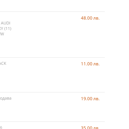
T
48.00
лв.
 AUDI
XY (11)
VW
ACK
11.00
лв.
родава
19.00
лв.
9)
35.00
лв.